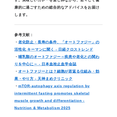
す。美味しいカレーを楽しみながら、若々しく健
康的に過ごすための総合的なアドバイスをお届け
します。
参考文献：
・
老化防止・長寿の条件、「オートファジー」の
活性化 キーマンに聞く - 日経クロストレンド
・
哺乳類のオートファジー～疾患や老化との関わ
りを中心に～ - 日本血栓止血学会誌
・
オートファジーとは？細胞が若返る仕組み・効
果・やり方 - 天神まめクリニック
・
mTOR-autophagy axis regulation by
intermittent fasting promotes skeletal
muscle growth and differentiation -
Nutrition & Metabolism 2025