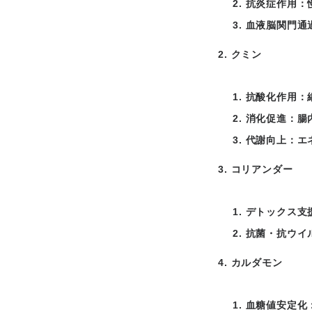
抗炎症作用：
血液脳関門通
クミン
抗酸化作用：
消化促進：腸
代謝向上：エ
コリアンダー
デトックス支
抗菌・抗ウイ
カルダモン
血糖値安定化