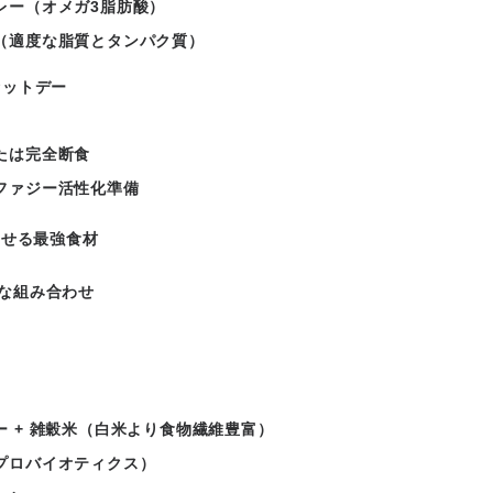
レー（オメガ3脂肪酸）
（適度な脂質とタンパク質）
セットデー
たは完全断食
ファジー活性化準備
わせる最強食材
な組み合わせ
ー + 雑穀米（白米より食物繊維豊富）
プロバイオティクス）