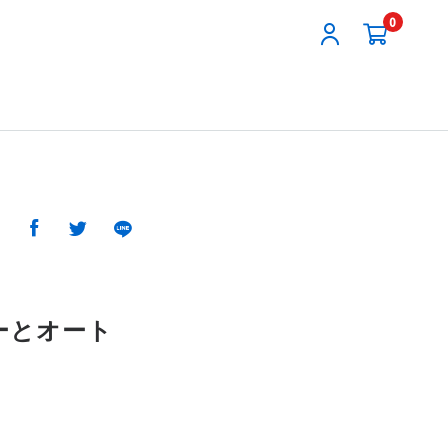
0
ーとオート