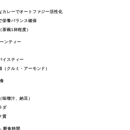
なカレーでオートファジー活性化
で栄養バランス確保
（茶碗1杯程度）
タヌーンティー
パイスティー
類（クルミ・アーモンド）
夕食
（味噌汁、納豆）
ラダ
ク質
0 - 断食時間