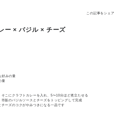
この記事をシェ
ー × バジル × チーズ
お好みの量
の量
せ、そこにクラフトカレーを入れ、5〜10分ほど煮立たせる
て、市販のバジルソースとチーズをトッピングして完成
さとチーズのコクがやみつきになる一品です