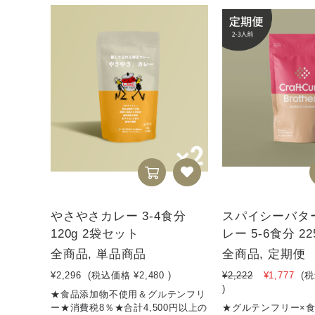
やさやさカレー 3-4食分
スパイシーバタ
120g 2袋セット
レー 5-6食分 2
全商品, 単品商品
全商品, 定期便
¥2,296
(税込価格
¥2,480
)
¥2,222
¥1,777
(
)
★食品添加物不使用＆グルテンフリ
ー★消費税8％★合計4,500円以上の
★グルテンフリー×