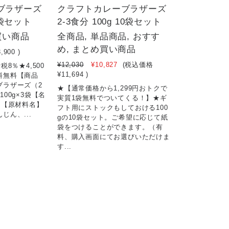
ブラザーズ
クラフトカレーブラザーズ
 3袋セット
2-3食分 100g 10袋セット
買い商品
全商品, 単品商品, おすす
め, まとめ買い商品
3,900
)
¥12,030
¥10,827
(税込価格
8％★4,500
¥11,694
)
料無料【商品
ブラザーズ（2
★【通常価格から1,299円おトクで
00g×3袋【名
実質1袋無料でついてくる！】★ギ
ク【原材料名】
フト用にストックもしておける100
じん、...
gの10袋セット。ご希望に応じて紙
袋をつけることができます。（有
料、購入画面にてお選びいただけま
す...