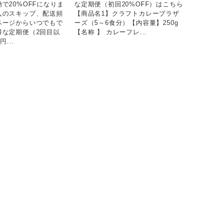
で20%OFFになりま
な定期便（初回20%OFF）はこちら
入のスキップ、配送頻
【商品名1】クラフトカレーブラザ
ページからいつでもで
ーズ（5～6食分）【内容量】250g
得な定期便（2回目以
【名称 】 カレーフレ...
...