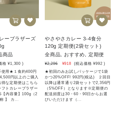
レーブラザーズ
やさやさカレー 3-4食分
0g
120g 定期便(2袋セット)
品商品
全商品, おすすめ, 定期便
価格
¥1,300
)
¥2,296
¥918
(税込価格
¥992
)
使用★１食約400円
★初回のみお試しパッケージで1袋
4,500円以上のご購入
かつ20%OFF! 992円(税込) ２回目
お得な定期便はこちら
以降は通常通り2袋セットで2,356円
ラフトカレーブラザー
（5%OFF）となります※定期便の
S【内容量】100g（2
配送頻度は30・60・90日からお選
 】 カ...
びいただけます（...