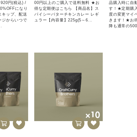
920円(税込) /
00円以上のご購入で送料無料 ★お
品購入時に自動
0%OFFになり
得な定期便はこちら 【商品名】ス
す！★定期購
スキップ、配送
パイシーバターチキンカレー レギ
度の変更マイ
ージからいつで
ュラー【内容量】225g(5～6...
きます！★お
.
降も通常の500円