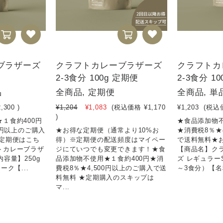
ブラザーズ
クラフトカレーブラザーズ
クラフトカ
2-3食分 100g 定期便
2-3食分 10
品
全商品, 定期便
全商品, 単
2,300
)
¥1,204
¥1,083
(税込価格
¥1,170
¥1,203
(税込
)
１食約400円
★食品添加物不
0円以上のご購入
★お得な定期便（通常より10%お
★消費税8％★
な定期便はこち
得）※定期便の配送頻度はマイペー
で送料無料★
トカレーブラザ
ジにていつでも変更できます！★食
【商品名】ク
容量】250g
品添加物不使用★１食約400円★消
ズ レギュラー
ーク【...
費税8％★4,500円以上のご購入で送
～3食分）【名称
料無料 ★定期購入のスキップは
マ...