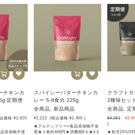
ーチキンカ
スパイシーバターチキンカ
クラフトカ
25g 定期便
レー 5-6食分 225g
2種味セッ
全商品, 単品商品
全商品, 定
税込価格
¥1,920
¥2,222
(税込価格
¥2,400
)
¥4,351
¥3,4
)
★グルテンフリー×食品添加物不使
食品添加物不使
用★１食約400円★消費税8％★4,5
★初月20%OFF!