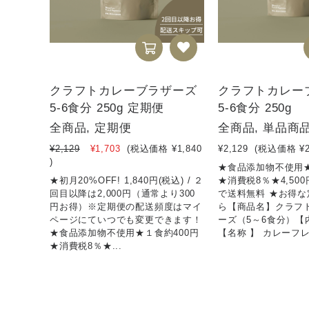
クラフトカレーブラザーズ
クラフトカレー
5-6食分 250g 定期便
5-6食分 250g
全商品, 定期便
全商品, 単品商
¥2,129
¥1,703
(税込価格
¥1,840
¥2,129
(税込価格
¥
)
★食品添加物不使用★
★初月20%OFF! 1,840円(税込) / ２
★消費税8％★4,50
回目以降は2,000円（通常より300
で送料無料 ★お得
円お得）※定期便の配送頻度はマイ
ら【商品名】クラフ
ページにていつでも変更できます！
ーズ（5～6食分）【内
★食品添加物不使用★１食約400円
【名称 】 カレーフレ
★消費税8％★...