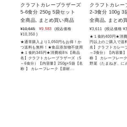
クラフトカレーブラザーズ
クラフトカレー
5-6食分 250g 5袋セット
2-3食分 100g
全商品, まとめ買い商品
全商品, まとめ
¥10,645
¥9,583
(税込価格
¥3,611
(税込価格
¥
¥10,350
)
★１食約400円★消費税
★通常購入より1,050円もお得！か
円以上のご購入で送
つ送料も無料！★食品添加物不使用
名】クラフトカレー
★１食約345円★消費税8％【商品
～3食分）【内容量】1
名】クラフトカレーブラザーズ（5
称 】 カレーフレー
～6食分）【内容量】250g×5袋【名
野菜（たまねぎ、にん
称 】 カレーフレーク【原材...