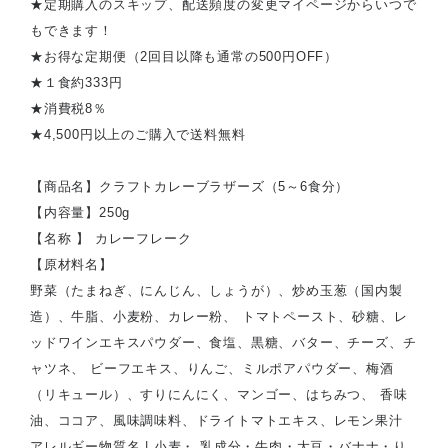
★定期購入のスキップ、配送頻度の変更マイページからいつで
もできます！
★お得な定期便（2回目以降も通常の500円OFF）
★１食約333円
★消費税8％
★4,500円以上のご購入で送料無料
【商品名】クラフトカレーブラザーズ（5～6食分）
【内容量】250g
【名称 】 カレーフレーク
【原材料名】
野菜（たまねぎ、にんじん、しょうが）、炒め玉葱（国内製
造）、牛脂、小麦粉、カレー粉、 トマトペースト、砂糖、レ
ッドワインエキスパウダー、食塩、黒糖、バター、チーズ、チ
ャツネ、 ビーフエキス、りんご、ミルポアパウダー、梅酒
（リキュール）、すりにんにく、マンゴー、はちみつ、 香味
油、ココア、風味調味料、ドライトマトエキス、レモン果汁
アレルギー物質名 | 小麦・ 乳成分・牛肉・大豆・バナナ・り