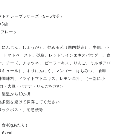
フトカレーブラザーズ（5～6食分）
×5袋
ーフレーク
、にんじん、しょうが）、炒め玉葱（国内製造）、牛脂、小
、 トマトペースト、砂糖、レッドワインエキスパウダー、食
ー、チーズ、チャツネ、 ビーフエキス、りんご、ミルポアパ
リキュール）、すりにんにく、マンゴー、はちみつ、 香味
味調味料、ドライトマトエキス、レモン果汁、（一部に小
牛肉・大豆・バナナ・りんごを含む）
】製造から10か月
温多湿を避けて保存してください
リックポスト、宅急便等
食40gあたり）
6kcal