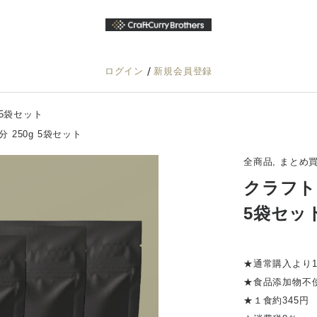
/
ログイン
新規会員登録
 5袋セット
 250g 5袋セット
全商品, まとめ
クラフトカ
5袋セッ
★通常購入より1
★食品添加物不
★１食約345円