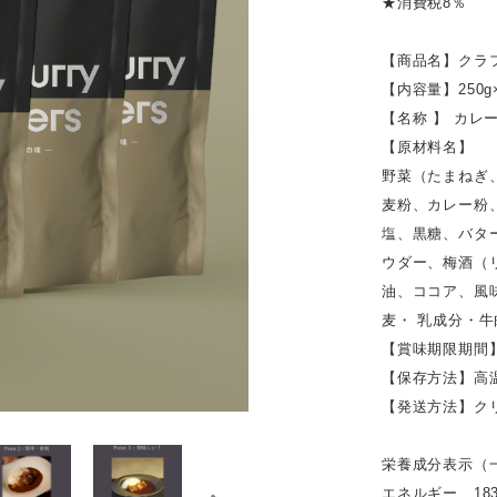
★消費税8％
【商品名】クラ
【内容量】250g
【名称 】 カレ
【原材料名】
野菜（たまねぎ
麦粉、カレー粉
塩、黒糖、バタ
ウダー、梅酒（
油、ココア、風
麦・ 乳成分・
【賞味期限期間
【保存方法】高
【発送方法】ク
栄養成分表示（一
エネルギー 183.