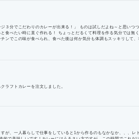
ンジ３分でこだわりのカレーが出来る！」 ものは試しだよね～と思いつつ
っと食べたい時に直ぐ作れる！ ちょっとだるくて料理を作る気分では無
ンチンでこの味が食べられ、食べた後は何か気分も体調もスッキリして、
ん
らクラフトカレーを注文しました。
ますが、一人暮らしで仕事をしていると1から作るのもなかなか、、、レ
本格的で美味しいです！カレーにはうるさい方ですが、この時間でこれだ