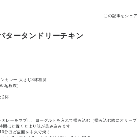
この記事をシェ
バタータンドリーチキン
ンカレー 大さじ3杯程度
200g程度）
じ2杯
フトカレーをマブし、ヨーグルトを入れて揉み込む（揉み込む際にオリー
時間ほど置くとより味が染み込みます
5-10分ほど皮面を中火で焼く