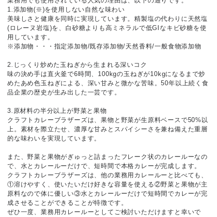
業務用でも使用されている人気の理由は、以下の通りです。
1.添加物(※)を使用しない自然な味わい
美味しさと健康を同時に実現しています。精製塩の代わりに天然塩
(ロレーヌ岩塩)を、白砂糖よりも高ミネラルで低GIなキビ砂糖を使
用しています。
※添加物・・・指定添加物/既存添加物/天然香料/一般食物添加物
2.じっくり炒めた玉ねぎから生まれる深いコク
味の決め手は直火釜で6時間、100kgの玉ねぎが10kgになるまで炒
めたあめ色玉ねぎによる、深い甘みと微かな苦味。50年以上続く食
品企業の歴史が生み出した一芸です。
3.原材料の半分以上が野菜と果物
クラフトカレーブラザーズは、果物と野菜が生原料ベースで50%以
上。素材を際立たせ、濃厚な甘みとスパイシーさを兼ね備えた重層
的な味わいを実現しています。
また、野菜と果物がぎゅっと詰まったフレーク状のカレールーなの
で、水とカレールーだけで、短時間で本格カレーが完成します。
クラフトカレーブラザーズは、他の業務用カレールーと比べても、
①溶けやすく、使いたいだけ好きな容量を使える②野菜と果物が主
原料なので体に優しい③水とカレールーだけで短時間でカレーが完
成させることができることが特徴です。
ぜひ一度、業務用カレールーとしてご検討いただけますと幸いで