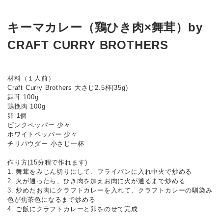
キーマカレー（鶏ひき肉×舞茸）by
CRAFT CURRY BROTHERS
材料（１人前）
Craft Curry Brothers 大さじ2.5杯(35g)
舞茸 100g
鶏挽肉 100g
卵 1個
ピンクペッパー 少々
ホワイトペッパー 少々
チリパウダー 小さじ一杯
作り方(15分程で作れます)
1. 舞茸をみじん切りにして、フライパンに入れ中火で炒める
2. 火が通ったら、ひき肉を加えお肉に火が通るまで炒める
3. 炒めたお肉にクラフトカレーを入れて、クラフトカレーの馴染み
色が焦茶色になるまで炒める
4. ご飯にクラフトカレーと卵をのせて完成