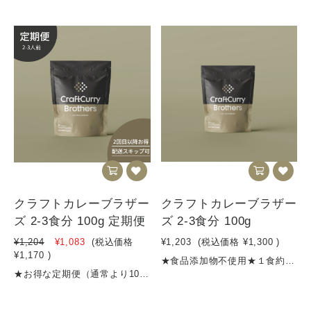
クラフトカレーブラザー
クラフトカレーブラザー
ズ 2-3食分 100g 定期便
ズ 2-3食分 100g
¥1,204
¥1,083
(税込価格
¥1,203
(税込価格
¥1,300
)
¥1,170
)
★食品添加物不使用★１食約400円★消費税8％★4,500円以上のご購入で送料無料★お得な定期便はこちら 【商品名】クラフトカレーブラザーズ レギュラーS【内容量】100g（2～3食分）【名称 】 カレーフレーク【原材料名】野菜（たまねぎ、にんじん、しょうが）、炒め玉葱（国内製造）、牛脂、小麦粉、カレー粉、 トマトペースト、砂糖、レッドワインエキスパウダー、食塩、黒糖、バター、チーズ、チャツネ、 ビーフエキス、りんご、ミルポアパウダー、梅酒（リキュール）、すりにんにく、マンゴー、はちみつ、 香味油、ココア、風味調味料、ドライトマトエキス、レモン果汁、（一部に小麦・ 乳成分・牛肉・大豆・バナナ・りんごを含む）【賞味期限期間】製造から10か月【保存方法】高温多湿を避けて保存してください【発送方法】クリックポスト、宅急便等栄養成分表示（一食40gあたり）エネルギー 183.6kcalタンパク質 2.64g脂質 9.24g炭水化物 22.4g食塩相当量 2.64g※数量限定販売ですので、無くなり次第受付終了とさせていただきます※40〜50gがおよそ一食分です
★お得な定期便（通常より10%お得）※定期便の配送頻度はマイページにていつでも変更できます！★食品添加物不使用★１食約400円★消費税8％★4,500円以上のご購入で送料無料 ★定期購入のスキップはマイページからいつでもできます！【商品名】クラフトカレーブラザーズ レギュラーS【内容量】100g（2～3食分）【名称 】 カレーフレーク【原材料名】野菜（たまねぎ、にんじん、しょうが）、炒め玉葱（国内製造）、牛脂、小麦粉、カレー粉、 トマトペースト、砂糖、レッドワインエキスパウダー、食塩、黒糖、バター、チーズ、チャツネ、 ビーフエキス、りんご、ミルポアパウダー、梅酒（リキュール）、すりにんにく、マンゴー、はちみつ、 香味油、ココア、風味調味料、ドライトマトエキス、レモン果汁、（一部に小麦・ 乳成分・牛肉・大豆・バナナ・りんごを含む）【賞味期限期間】製造から10か月【保存方法】高温多湿を避けて保存してください【発送方法】クリックポスト、宅急便等栄養成分表示（一食40gあたり）エネルギー 183.6kcalタンパク質 2.64g脂質 9.24g炭水化物 22.4g食塩相当量 2.64g※数量限定販売ですので、無くなり次第受付終了とさせていただきます※40〜50gがおよそ一食分です