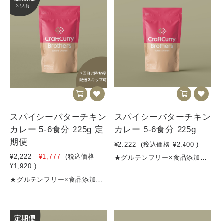
スパイシーバターチキン
スパイシーバターチキン
カレー 5-6食分 225g 定
カレー 5-6食分 225g
期便
¥2,222
(税込価格
¥2,400
)
¥2,222
¥1,777
(税込価格
★グルテンフリー×食品添加物不使用★１食約400円★消費税8％★4,500円以上のご購入で送料無料 ★お得な定期便はこちら 【商品名】スパイシーバターチキンカレー レギュラー【内容量】225g(5～6食分)【名称 】 カレーフレーク【原材料名】たまねぎ、しょうが、トマトペースト、カシューナッツ、トマトパウダー、砂糖（きび砂糖）、バター、すりにんにく、食塩、はちみつ、ガラムマサラ、コリアンダーパウダー、殺菌ヨーグルトパウダー、ミルポアパウダー、クミンパウダー、ドライトマトエキス 、レモン果汁、香辛料 アレルギー物質名 | 乳製品、カシューナッツ【賞味期限期間】製造から10か月【保存方法】高温多湿を避けて保存してください【発送方法】クリックポスト、宅急便等※数量限定販売ですので、無くなり次第受付終了とさせていただきます※37〜45gがおよそ一食分です栄養成分表示(一食40gあたり)エネルギー 158.4kcalタンパク質 4.36g脂質 7.2g炭水化物 21g食塩相当量 2.84g※数量限定販売ですので、無くなり次第受付終了とさせていただきます※40〜50gがおよそ一食分です
¥1,920
)
★グルテンフリー×食品添加物不使用★初月20%OFF! 1,920円(税込) / 商品購入時に自動で20%OFFになります！★定期購入のスキップ、配送頻度の変更はマイページからいつでもできます！★お得な定期便（2回目以降もずっと200円OFF！）★１食約400円★消費税8％★4,500円以上のご購入で送料無料 【商品名】スパイシーバターチキンカレー レギュラー【内容量】225g(5～6食分)【名称 】 カレーフレーク【原材料名】たまねぎ、しょうが、トマトペースト、カシューナッツ、トマトパウダー、砂糖（きび砂糖）、バター、すりにんにく、食塩、はちみつ、ガラムマサラ、コリアンダーパウダー、殺菌ヨーグルトパウダー、ミルポアパウダー、クミンパウダー、ドライトマトエキス 、レモン果汁、香辛料 アレルギー物質名 | 乳製品、カシューナッツ【賞味期限期間】製造から10か月【保存方法】高温多湿を避けて保存してください【発送方法】クリックポスト、宅急便等※数量限定販売ですので、無くなり次第受付終了とさせていただきます※37〜45gがおよそ一食分です栄養成分表示(一食40gあたり)エネルギー 158.4kcalタンパク質 4.36g脂質 7.2g炭水化物 21g食塩相当量 2.84g※数量限定販売ですので、無くなり次第受付終了とさせていただきます※40〜50gがおよそ一食分です