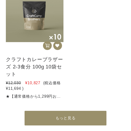
クラフトカレーブラザー
ズ 2-3食分 100g 10袋セ
ット
¥12,030
¥10,827
(税込価格
¥11,694
)
★【通常価格から1,299円おトクで実質1袋無料でついてくる！】★ギフト用にストックもしておける100gの10袋セット。ご希望に応じて紙袋をつけることができます。（有料、購入画面にてお選びいただけます。）★食品添加物不使用★１食約400円★消費税8％★4,500円以上のご購入で送料無料【商品名】クラフトカレーブラザーズ レギュラーS【内容量】100g（2～3食分）【名称 】 カレーフレーク【原材料名】野菜（たまねぎ、にんじん、しょうが）、炒め玉葱（国内製造）、牛脂、小麦粉、カレー粉、 トマトペースト、砂糖、レッドワインエキスパウダー、食塩、黒糖、バター、チーズ、チャツネ、 ビーフエキス、りんご、ミルポアパウダー、梅酒（リキュール）、すりにんにく、マンゴー、はちみつ、 香味油、ココア、風味調味料、ドライトマトエキス、レモン果汁、（一部に小麦・ 乳成分・牛肉・大豆・バナナ・りんごを含む）【賞味期限期間】製造から10か月【保存方法】高温多湿を避けて保存してください【発送方法】宅急便栄養成分表示（一食40gあたり）エネルギー 183.6kcalタンパク質 2.64g脂質 9.24g炭水化物 22.4g食塩相当量 2.64g※数量限定販売ですので、無くなり次第受付終了とさせていただきます※40〜50gがおよそ一食分です
もっと見る