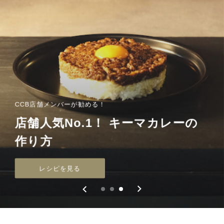
CCB店舗メンバーが勧める！
店舗人気No.1！ キーマカレーの
グルテンフリー＆食品添加物不使用
ずっとお得な定期便
作り方
【新商品】やさやさカレー発売！
定期便初回20%OFF！
レシピを見る
商品を見る
商品を見る