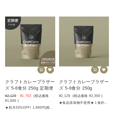
クラフトカレーブラザー
クラフトカレーブラザー
ズ 5-6食分 250g 定期便
ズ 5-6食分 250g
¥2,129
¥1,703
(税込価格
¥2,129
(税込価格
¥2,300
)
¥1,840
)
★食品添加物不使用★１食約400円★消費税8％★4,500円以上のご購入で送料無料 ★お得な定期便はこちら【商品名】クラフトカレーブラザーズ（5～6食分）【内容量】250g【名称 】 カレーフレーク【原材料名】野菜（たまねぎ、にんじん、しょうが）、炒め玉葱（国内製造）、牛脂、小麦粉、カレー粉、 トマトペースト、砂糖、レッドワインエキスパウダー、食塩、黒糖、バター、チーズ、チャツネ、 ビーフエキス、りんご、ミルポアパウダー、梅酒（リキュール）、すりにんにく、マンゴー、はちみつ、 香味油、ココア、風味調味料、ドライトマトエキス、レモン果汁、（一部に小麦・ 乳成分・牛肉・大豆・バナナ・りんごを含む）【賞味期限期間】製造から10か月【保存方法】高温多湿を避けて保存してください【発送方法】クリックポスト、宅急便等栄養成分表示（一食40gあたり）エネルギー 183.6kcalタンパク質 2.64g脂質 9.24g炭水化物 22.4g食塩相当量 2.64g※数量限定販売ですので、無くなり次第受付終了とさせていただきます※40〜50gがおよそ一食分です
★初月20%OFF! 1,840円(税込) / ２回目以降は2,000円（通常より300円お得）※定期便の配送頻度はマイページにていつでも変更できます！★食品添加物不使用★１食約400円★消費税8％★4,500円以上のご購入で送料無料 ★定期購入のスキップはマイページからいつでもできます！【商品名】クラフトカレーブラザーズ（5～6食分）【内容量】250g【名称 】 カレーフレーク【原材料名】野菜（たまねぎ、にんじん、しょうが）、炒め玉葱（国内製造）、牛脂、小麦粉、カレー粉、 トマトペースト、砂糖、レッドワインエキスパウダー、食塩、黒糖、バター、チーズ、チャツネ、 ビーフエキス、りんご、ミルポアパウダー、梅酒（リキュール）、すりにんにく、マンゴー、はちみつ、 香味油、ココア、風味調味料、ドライトマトエキス、レモン果汁、（一部に小麦・ 乳成分・牛肉・大豆・バナナ・りんごを含む）【賞味期限期間】製造から10か月【保存方法】高温多湿を避けて保存してください【発送方法】クリックポスト、宅急便等栄養成分表示（一食40gあたり）エネルギー 183.6kcalタンパク質 2.64g脂質 9.24g炭水化物 22.4g食塩相当量 2.64g※数量限定販売ですので、無くなり次第受付終了とさせていただきます※40〜50gがおよそ一食分です