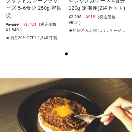
クラフトカレーブラザ
やさやさカレー 3-4食分
ーズ 5-6食分 250g 定期
120g 定期便(2袋セット)
便
¥2,296
¥918
(税込価格
¥992
)
¥2,129
¥1,703
(税込価格
¥1,840
)
★初回のみお試しパッケージで1袋かつ20%OFF! 992円(税込) ２回目以降は通常通り2袋セットで2,356円（5%OFF）となります※定期便の配送頻度は30・60・90日からお選びいただけます（マイページにていつでも変更可能）★食品添加物不使用＆グルテンフリー★１食248円★消費税8％★4,500円以上のご購入で送料無料 ★定期購入のスキップはマイページからいつでもできます！【商品名】やさやさカレー（3～4食分）【内容量】120g【名称 】 カレーフレーク【原材料名】野菜（たまねぎ、にんじん、しょうが）、炒め玉葱（国内製造）、カレー粉、トマトペースト、砂糖、黒糖、チーズ、食塩、バター、ビーフエキス、りんご、牛脂、チャツネ、すりにんにく、マンゴー、はちみつ、ミルポアパウダー、ぶどう酢、香味油、ドライトマトエキス、（一部乳成分・牛肉・大豆・バナナ・りんごを含む）【賞味期限期間】製造から10か月【保存方法】高温多湿を避けて保存してください【発送方法】クリックポスト、宅急便等栄養成分表示（100gあたり）エネルギー 397kcalタンパク質 7.4g脂質 17.4g炭水化物 57.4g（糖質48.0g、食物繊維9.4g）食塩相当量 8.3g※数量限定販売ですので、無くなり次第受付終了とさせていただきます※30〜40gがおよそ一食分です
★初月20%OFF! 1,840円(税込) / ２回目以降は2,000円（通常より300円お得）※定期便の配送頻度はマイページにていつでも変更できます！★食品添加物不使用★１食約400円★消費税8％★4,500円以上のご購入で送料無料 ★定期購入のスキップはマイページからいつでもできます！【商品名】クラフトカレーブラザーズ（5～6食分）【内容量】250g【名称 】 カレーフレーク【原材料名】野菜（たまねぎ、にんじん、しょうが）、炒め玉葱（国内製造）、牛脂、小麦粉、カレー粉、 トマトペースト、砂糖、レッドワインエキスパウダー、食塩、黒糖、バター、チーズ、チャツネ、 ビーフエキス、りんご、ミルポアパウダー、梅酒（リキュール）、すりにんにく、マンゴー、はちみつ、 香味油、ココア、風味調味料、ドライトマトエキス、レモン果汁、（一部に小麦・ 乳成分・牛肉・大豆・バナナ・りんごを含む）【賞味期限期間】製造から10か月【保存方法】高温多湿を避けて保存してください【発送方法】クリックポスト、宅急便等栄養成分表示（一食40gあたり）エネルギー 183.6kcalタンパク質 2.64g脂質 9.24g炭水化物 22.4g食塩相当量 2.64g※数量限定販売ですので、無くなり次第受付終了とさせていただきます※40〜50gがおよそ一食分です