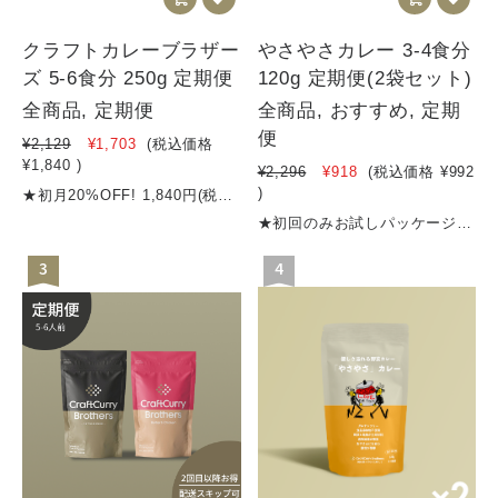
クラフトカレーブラザー
やさやさカレー 3-4食分
ズ 5-6食分 250g 定期便
120g 定期便(2袋セット)
全商品, 定期便
全商品, おすすめ, 定期
便
¥2,129
¥1,703
(税込価格
¥1,840
)
¥2,296
¥918
(税込価格
¥992
)
★初月20%OFF! 1,840円(税込) / ２回目以降は2,000円（通常より300円お得）※定期便の配送頻度はマイページにていつでも変更できます！★食品添加物不使用★１食約400円★消費税8％★4,500円以上のご購入で送料無料 ★定期購入のスキップはマイページからいつでもできます！【商品名】クラフトカレーブラザーズ（5～6食分）【内容量】250g【名称 】 カレーフレーク【原材料名】野菜（たまねぎ、にんじん、しょうが）、炒め玉葱（国内製造）、牛脂、小麦粉、カレー粉、 トマトペースト、砂糖、レッドワインエキスパウダー、食塩、黒糖、バター、チーズ、チャツネ、 ビーフエキス、りんご、ミルポアパウダー、梅酒（リキュール）、すりにんにく、マンゴー、はちみつ、 香味油、ココア、風味調味料、ドライトマトエキス、レモン果汁、（一部に小麦・ 乳成分・牛肉・大豆・バナナ・りんごを含む）【賞味期限期間】製造から10か月【保存方法】高温多湿を避けて保存してください【発送方法】クリックポスト、宅急便等栄養成分表示（一食40gあたり）エネルギー 183.6kcalタンパク質 2.64g脂質 9.24g炭水化物 22.4g食塩相当量 2.64g※数量限定販売ですので、無くなり次第受付終了とさせていただきます※40〜50gがおよそ一食分です
★初回のみお試しパッケージで1袋かつ20%OFF! 992円(税込) ２回目以降は通常通り2袋セットで2,356円（5%OFF）となります※定期便の配送頻度は30・60・90日からお選びいただけます（マイページにていつでも変更可能）★食品添加物不使用＆グルテンフリー★１食248円★消費税8％★4,500円以上のご購入で送料無料 ★定期購入のスキップはマイページからいつでもできます！【商品名】やさやさカレー（3～4食分）【内容量】120g【名称 】 カレーフレーク【原材料名】野菜（たまねぎ、にんじん、しょうが）、炒め玉葱（国内製造）、カレー粉、トマトペースト、砂糖、黒糖、チーズ、食塩、バター、ビーフエキス、りんご、牛脂、チャツネ、すりにんにく、マンゴー、はちみつ、ミルポアパウダー、ぶどう酢、香味油、ドライトマトエキス、（一部乳成分・牛肉・大豆・バナナ・りんごを含む）【賞味期限期間】製造から10か月【保存方法】高温多湿を避けて保存してください【発送方法】クリックポスト、宅急便等栄養成分表示（100gあたり）エネルギー 397kcalタンパク質 7.4g脂質 17.4g炭水化物 57.4g（糖質48.0g、食物繊維9.4g）食塩相当量 8.3g※数量限定販売ですので、無くなり次第受付終了とさせていただきます※30〜40gがおよそ一食分です
3
4