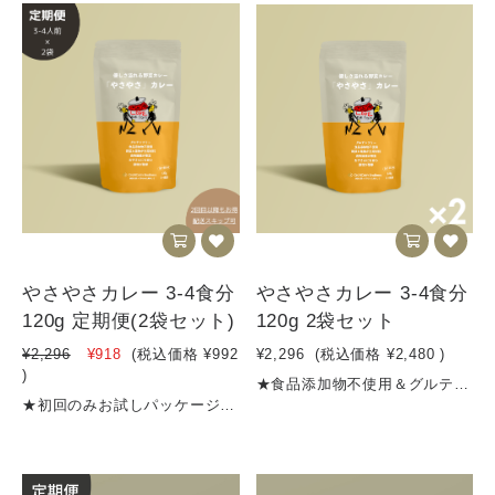
やさやさカレー 3-4食分
やさやさカレー 3-4食分
120g 定期便(2袋セット)
120g 2袋セット
¥2,296
¥918
(税込価格
¥992
¥2,296
(税込価格
¥2,480
)
)
★食品添加物不使用＆グルテンフリー★消費税8％★合計4,500円以上のご購入で送料無料 ★お得な定期便はこちら【商品名】やさやさカレー（3～4食分）【内容量】120g【名称 】 カレーフレーク【原材料名】野菜（たまねぎ、にんじん、しょうが）、炒め玉葱（国内製造）、カレー粉、トマトペースト、砂糖、黒糖、チーズ、食塩、バター、ビーフエキス、りんご、牛脂、チャツネ、すりにんにく、マンゴー、はちみつ、ミルポアパウダー、ぶどう酢、香味油、ドライトマトエキス、（一部乳成分・牛肉・大豆・バナナ・りんごを含む）【賞味期限期間】製造から10か月【保存方法】高温多湿を避けて保存してください【発送方法】クリックポスト、宅急便等栄養成分表示（100gあたり）エネルギー 397kcalタンパク質 7.4g脂質 17.4g炭水化物 57.4g（糖質48.0g、食物繊維9.4g）食塩相当量 8.3g※数量限定販売ですので、無くなり次第受付終了とさせていただきます※30〜40gがおよそ一食分です
★初回のみお試しパッケージで1袋かつ20%OFF! 992円(税込) ２回目以降は通常通り2袋セットで2,356円（5%OFF）となります※定期便の配送頻度は30・60・90日からお選びいただけます（マイページにていつでも変更可能）★食品添加物不使用＆グルテンフリー★１食248円★消費税8％★4,500円以上のご購入で送料無料 ★定期購入のスキップはマイページからいつでもできます！【商品名】やさやさカレー（3～4食分）【内容量】120g【名称 】 カレーフレーク【原材料名】野菜（たまねぎ、にんじん、しょうが）、炒め玉葱（国内製造）、カレー粉、トマトペースト、砂糖、黒糖、チーズ、食塩、バター、ビーフエキス、りんご、牛脂、チャツネ、すりにんにく、マンゴー、はちみつ、ミルポアパウダー、ぶどう酢、香味油、ドライトマトエキス、（一部乳成分・牛肉・大豆・バナナ・りんごを含む）【賞味期限期間】製造から10か月【保存方法】高温多湿を避けて保存してください【発送方法】クリックポスト、宅急便等栄養成分表示（100gあたり）エネルギー 397kcalタンパク質 7.4g脂質 17.4g炭水化物 57.4g（糖質48.0g、食物繊維9.4g）食塩相当量 8.3g※数量限定販売ですので、無くなり次第受付終了とさせていただきます※30〜40gがおよそ一食分です