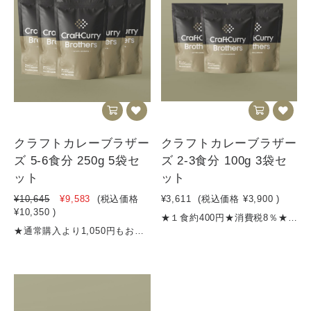
クラフトカレーブラザー
クラフトカレーブラザー
ズ 5-6食分 250g 5袋セ
ズ 2-3食分 100g 3袋セ
ット
ット
¥10,645
¥9,583
(税込価格
¥3,611
(税込価格
¥3,900
)
¥10,350
)
★１食約400円★消費税8％★4,500円以上のご購入で送料無料【商品名】クラフトカレーブラザーズ（2～3食分）【内容量】100g×3袋【名称 】 カレーフレーク【原材料名】野菜（たまねぎ、にんじん、しょうが）、炒め玉葱（国内製造）、牛脂、小麦粉、カレー粉、 トマトペースト、砂糖、レッドワインエキスパウダー、食塩、黒糖、バター、チーズ、チャツネ、 ビーフエキス、りんご、ミルポアパウダー、梅酒（リキュール）、すりにんにく、マンゴー、はちみつ、 香味油、ココア、風味調味料、ドライトマトエキス、レモン果汁、（一部に小麦・ 乳成分・牛肉・大豆・バナナ・りんごを含む）【賞味期限期間】製造から10か月【保存方法】高温多湿を避けて保存してください【発送方法】クリックポスト、宅急便等栄養成分表示（一食40gあたり）エネルギー 183.6kcalタンパク質 2.64g脂質 9.24g炭水化物 22.4g食塩相当量 2.64g※数量限定販売ですので、無くなり次第受付終了とさせていただきます※40〜50gがおよそ一食分です
★通常購入より1,050円もお得！かつ送料も無料！★食品添加物不使用★１食約345円★消費税8％【商品名】クラフトカレーブラザーズ（5～6食分）【内容量】250g×5袋【名称 】 カレーフレーク【原材料名】野菜（たまねぎ、にんじん、しょうが）、炒め玉葱（国内製造）、牛脂、小麦粉、カレー粉、 トマトペースト、砂糖、レッドワインエキスパウダー、食塩、黒糖、バター、チーズ、チャツネ、 ビーフエキス、りんご、ミルポアパウダー、梅酒（リキュール）、すりにんにく、マンゴー、はちみつ、 香味油、ココア、風味調味料、ドライトマトエキス、レモン果汁、（一部に小麦・ 乳成分・牛肉・大豆・バナナ・りんごを含む）【賞味期限期間】製造から10か月【保存方法】高温多湿を避けて保存してください【発送方法】クリックポスト、宅急便等栄養成分表示（一食40gあたり）エネルギー 183.6kcalタンパク質 2.64g脂質 9.24g炭水化物 22.4g食塩相当量 2.64g※数量限定販売ですので、無くなり次第受付終了とさせていただきます※40〜50gがおよそ一食分です