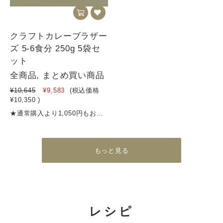
クラフトカレーブラザー
ズ 5-6食分 250g 5袋セ
ット
全商品, まとめ買い商品
¥10,645
¥9,583
(税込価格
¥10,350
)
★通常購入より1,050円もお得！かつ送料も無料！★食品添加物不使用★１食約345円★消費税8％【商品名】クラフトカレーブラザーズ（5～6食分）【内容量】250g×5袋【名称 】 カレーフレーク【原材料名】野菜（たまねぎ、にんじん、しょうが）、炒め玉葱（国内製造）、牛脂、小麦粉、カレー粉、 トマトペースト、砂糖、レッドワインエキスパウダー、食塩、黒糖、バター、チーズ、チャツネ、 ビーフエキス、りんご、ミルポアパウダー、梅酒（リキュール）、すりにんにく、マンゴー、はちみつ、 香味油、ココア、風味調味料、ドライトマトエキス、レモン果汁、（一部に小麦・ 乳成分・牛肉・大豆・バナナ・りんごを含む）【賞味期限期間】製造から10か月【保存方法】高温多湿を避けて保存してください【発送方法】クリックポスト、宅急便等栄養成分表示（一食40gあたり）エネルギー 183.6kcalタンパク質 2.64g脂質 9.24g炭水化物 22.4g食塩相当量 2.64g※数量限定販売ですので、無くなり次第受付終了とさせていただきます※40〜50gがおよそ一食分です
もっと見る
レシピ