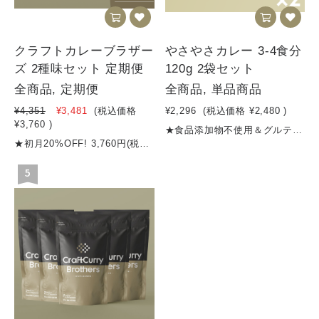
クラフトカレーブラザー
やさやさカレー 3-4食分
ズ 2種味セット 定期便
120g 2袋セット
全商品, 定期便
全商品, 単品商品
¥4,351
¥3,481
(税込価格
¥2,296
(税込価格
¥2,480
)
¥3,760
)
★食品添加物不使用＆グルテンフリー★消費税8％★合計4,500円以上のご購入で送料無料 ★お得な定期便はこちら【商品名】やさやさカレー（3～4食分）【内容量】120g【名称 】 カレーフレーク【原材料名】野菜（たまねぎ、にんじん、しょうが）、炒め玉葱（国内製造）、カレー粉、トマトペースト、砂糖、黒糖、チーズ、食塩、バター、ビーフエキス、りんご、牛脂、チャツネ、すりにんにく、マンゴー、はちみつ、ミルポアパウダー、ぶどう酢、香味油、ドライトマトエキス、（一部乳成分・牛肉・大豆・バナナ・りんごを含む）【賞味期限期間】製造から10か月【保存方法】高温多湿を避けて保存してください【発送方法】クリックポスト、宅急便等栄養成分表示（100gあたり）エネルギー 397kcalタンパク質 7.4g脂質 17.4g炭水化物 57.4g（糖質48.0g、食物繊維9.4g）食塩相当量 8.3g※数量限定販売ですので、無くなり次第受付終了とさせていただきます※30〜40gがおよそ一食分です
★初月20%OFF! 3,760円(税込) / 商品購入時に自動で20%OFFになります！★定期購入のスキップ、配送頻度の変更マイページからいつでもできます！★お得な定期便（2回目以降も通常の500円OFF）★１食約333円★消費税8％★4,500円以上のご購入で送料無料 【商品名】クラフトカレーブラザーズ（5～6食分）【内容量】250g【名称 】 カレーフレーク【原材料名】野菜（たまねぎ、にんじん、しょうが）、炒め玉葱（国内製造）、牛脂、小麦粉、カレー粉、 トマトペースト、砂糖、レッドワインエキスパウダー、食塩、黒糖、バター、チーズ、チャツネ、 ビーフエキス、りんご、ミルポアパウダー、梅酒（リキュール）、すりにんにく、マンゴー、はちみつ、 香味油、ココア、風味調味料、ドライトマトエキス、レモン果汁アレルギー物質名 | 小麦・ 乳成分・牛肉・大豆・バナナ・りんご栄養成分表示（一食40gあたり）エネルギー 183.6kcalタンパク質 2.64g脂質 9.24g炭水化物 22.4g食塩相当量 2.64g【商品名】スパイシーバターチキンカレー (5～6食分)【内容量】225g【名称 】 カレーフレーク【原材料名】たまねぎ、しょうが、トマトペースト、カシューナッツパウダー、カレー粉トマトパウダー、砂糖（きび砂糖）、バター、すりにんにく、食塩、はちみつ、殺菌ヨーグルトパウダー、ミルポアパウダー、ドライトマトエキス 、レモン果汁 アレルギー物質名 | 小麦・乳成分・牛肉・大豆・バナナ・りんご栄養成分表示(一食40gあたり)エネルギー 158.4kcalタンパク質 4.36g脂質 7.2g炭水化物 21g食塩相当量 2.84g【賞味期限期間】製造から10か月【保存方法】高温多湿を避けて保存してください【発送方法】クリックポスト、宅急便等※数量限定販売ですので、無くなり次第受付終了とさせていただきます
5